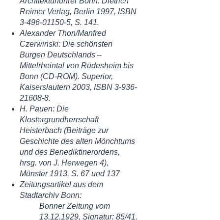
Architekturführer Bonn. Dietrich
Reimer Verlag, Berlin 1997,
ISBN
3-496-01150-5
, S. 141.
Alexander Thon/Manfred
Czerwinski: Die schönsten
Burgen Deutschlands –
Mittelrheintal von Rüdesheim bis
Bonn (CD-ROM). Superior,
Kaiserslautern 2003,
ISBN
3-936-
21608-8
.
H. Pauen: Die
Klostergrundherrschaft
Heisterbach (Beiträge zur
Geschichte des alten Mönchtums
und des Benediktinerordens,
hrsg. von J. Herwegen 4),
Münster 1913, S. 67 und 137
Zeitungsartikel aus dem
Stadtarchiv Bonn:
Bonner Zeitung vom
13.12.1929
, Signatur: 85/41.