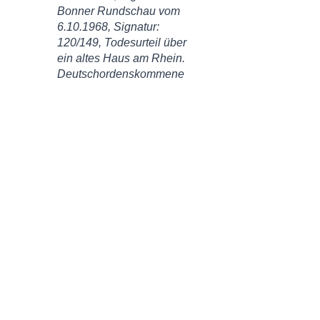
Bonner Rundschau vom
6.10.1968
, Signatur:
120/149, Todesurteil über
ein altes Haus am Rhein.
Deutschordenskommene
steht den Verkehrsplanern
im Weg (Josef Auweiler).
Bonner Rundschau vom
28.1.1981
, Signatur:
133/250, Schloss an der
Autobahn wird zur
Nobelherberge (Martin
Schüler).