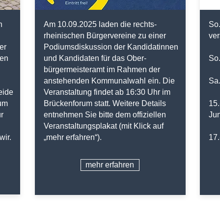
n
Am 10.09.2025 laden die rechts-
So.
rheinischen Bürgervereine zu einer
ve
er
Podiumsdiskussion der Kandidatinnen
ben
und Kandidaten für das Ober-
So
bürgermeisteramt im Rahmen der
anstehenden Kommunalwahl ein. Die
Sa
eide
Veranstaltung findet ab 16:30 Uhr im
 um
Brückenforum statt. Weitere Details
15.
r
entnehmen Sie bitte dem offiziellen
Ju
Veranstaltungsplakat (mit Klick auf
wir.
„mehr erfahren“).
17.
mehr erfahren