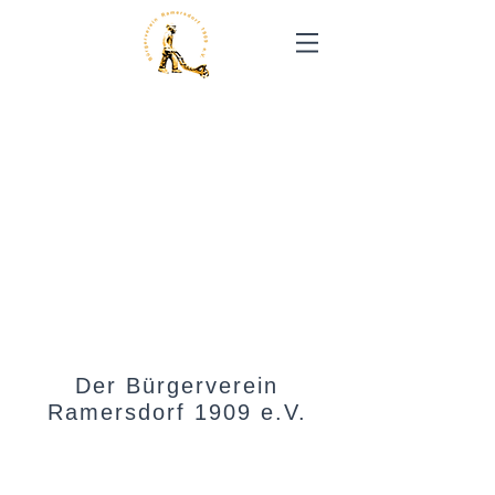
»
Zweck des Vereins ist die
Behandlung, Unterstützung und
Förderung von Angelegenheiten, die
den Ort Ramersdorf betreffen [...] zum
Wohle und Vorteil aller Ramersdorfer
Bürger, ohne Rücksicht auf politische
Parteieinstellung,
Konfessionszugehörigkeit, soziale,
finanzielle oder berufliche Stellung.«
aus der aktuellen Satzung des
Bürgervereins
Der Bürgerverein
Ramersdorf 1909 e.V.
Lorem ipsum dolor sit amet,