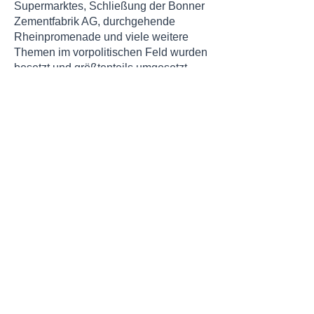
Supermarktes, Schließung der Bonner
Zementfabrik AG, durchgehende
Rheinpromenade und viele weitere
Themen im vorpolitischen Feld wurden
besetzt und größtenteils umgesetzt.
2014 tritt Rolf Huck als Vorsitzender
zurück und Hans Georg Richarz führt
als 2. Vorsitzender die
Vereinsgeschäfte kommissarisch bis
2015. Im gleichen Jahr wird Rolf Huck
zum Ehrenvorsitzenden ernannt.
In der Zeit von 2015 bis 2018 leitet
Johannes Schröer die
Bürgervereinigung Ramersdorf als 1.
Vorsitzender. Ein großer Themenkreis
beherrschte diese Jahre: Lärmschutz,
durchgehende Beleuchtung der
Rheinpromenade, Umwandlung der